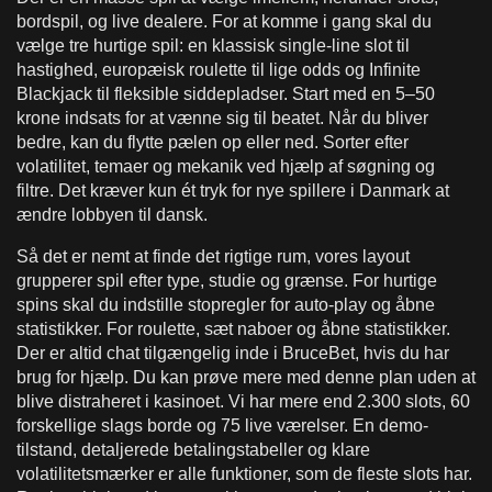
bordspil, og live dealere. For at komme i gang skal du
vælge tre hurtige spil: en klassisk single-line slot til
hastighed, europæisk roulette til lige odds og Infinite
Blackjack til fleksible siddepladser. Start med en 5–50
krone indsats for at vænne sig til beatet. Når du bliver
bedre, kan du flytte pælen op eller ned. Sorter efter
volatilitet, temaer og mekanik ved hjælp af søgning og
filtre. Det kræver kun ét tryk for nye spillere i Danmark at
ændre lobbyen til dansk.
Så det er nemt at finde det rigtige rum, vores layout
grupperer spil efter type, studie og grænse. For hurtige
spins skal du indstille stopregler for auto-play og åbne
statistikker. For roulette, sæt naboer og åbne statistikker.
Der er altid chat tilgængelig inde i BruceBet, hvis du har
brug for hjælp. Du kan prøve mere med denne plan uden at
blive distraheret i kasinoet. Vi har mere end 2.300 slots, 60
forskellige slags borde og 75 live værelser. En demo-
tilstand, detaljerede betalingstabeller og klare
volatilitetsmærker er alle funktioner, som de fleste slots har.