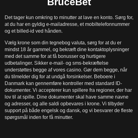
BruceBet
Det tager kun omkring to minutter at lave en konto. Sørg for,
at du har en gyldig e-mailadresse, et mobiltelefonnummer
og et billed-id ved hånden.
Vælg krone som din tegnebog valuta, sørg for at du er
mindst 18 år gammel, og bekræft dine kontaktoplysninger
med det samme for at få bonusser og hurtigere
udbetalinger. Sikker e-mail- og sms-bekræftelse
understøttes begge af vores casino. Gør dem begge, når
du tilmelder dig for at undgå forsinkelser. Beboere i
Danmark kan gennemføre kontroller med standard ID-
dokumenter. Vi accepterer kun spillere fra regioner, der har
lov til at spille. Dine dokumenter skal have samme navne
og adresser, og alle saldi opbevares i krone. Vi tilbyder
support på både engelsk og dansk, og vi besvarer de fleste
spørgsmål inden for få minutter.