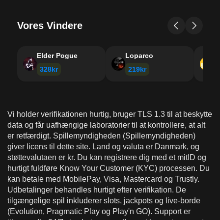
Trin Til Nemt At Bruge En Kuponkode
Vores Vindere
Hvor finder man nye koder
Fejlfinding af kuponkoder
Elder Pogue
Loparco
S
Spil på Android, Ios og andre enheder med vores
328kr
219kr
mobilapp
En hurtig måde at konfigurere på både Android
og Ios
Vi holder verifikationen hurtig, bruger TLS 1.3 til at beskytte
Vip Program
data og får uafhængige laboratorier til at kontrollere, at alt
Sådan får du og holder din status
er retfærdigt. Spillemyndigheden (Spillemyndigheden)
giver licens til dette site. Land og valuta er Danmark, og
Sikre betalinger og spillerbeskyttelse hos
støttevalutaen er kr. Du kan registrere dig med et mitID og
BruceBet
hurtigt fuldføre Know Your Customer (KYC) processen. Du
Beskyttelse af din konto og penge
kan betale med MobilePay, Visa, Mastercard og Trustly.
Udbetalinger behandles hurtigt efter verifikation. De
Ansvarligt spil: Grænser, risikokontrol og 18+-
tilgængelige spil inkluderer slots, jackpots og live-borde
politikken
(Evolution, Pragmatic Play og Play'n GO). Support er