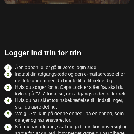
Logger ind trin for trin
Åbn appen, eller gå til vores login-side.
Indtast din adgangskode og den e-mailadresse eller
det telefonnummer, du brugte til at tilmelde dig.
Hvis du sørger for, at Caps Lock er slået fra, skal du
trykke på "Vis" for at se, om adgangskoden er korrekt.
Hvis du har slået totrinsbekræftelse til i Indstillinger,
skal du gøre det nu.
Vælg "Stol kun på denne enhed" på en enhed, som
du ejer og har ansvaret for.
Når du har adgang, skal du gå til din kontooversigt og
sørge for, at du ved, hvor meget krone du har tilbage.