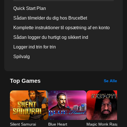
Quick Start Plan
Sådan tilmelder du dig hos BruceBet
Komplette instruktioner til opsætning af en konto
Sådan logger du hurtigt og sikkert ind
Logger ind trin for trin
Spilvalg
Slots
At The Tables
Top Games
Se Alle
Live Rooms
Bonusser Og Kampagner
Trin at følge
Turneringer
For BruceBet Kuponkoder, Følg disse trin
Silent Samurai
Blue Heart
Magic Monk Rasputin
M