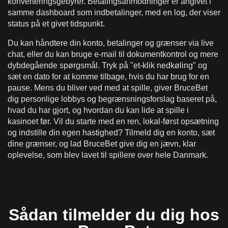
konverteringsgebyrer. Betalingsanmodninger er angivet i
samme dashboard som indbetalinger, med en log, der viser
status på et givet tidspunkt.
Du kan håndtere din konto, betalinger og grænser via live
chat, eller du kan bruge e-mail til dokumentkontrol og mere
dybdegående spørgsmål. Tryk på "et-klik nedkøling" og
sæt en dato for at komme tilbage, hvis du har brug for en
pause. Mens du bliver ved med at spille, giver BruceBet
dig personlige lobbys og begrænsningsforslag baseret på,
hvad du har gjort, og hvordan du kan lide at spille i
kasinoet før. Vil du starte med en ren, lokal-først opsætning
og indstille din egen hastighed? Tilmeld dig en konto, sæt
dine grænser, og lad BruceBet give dig en jævn, klar
oplevelse, som blev lavet til spillere over hele Danmark.
Sådan tilmelder du dig hos