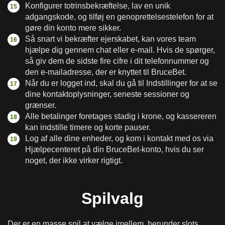
Konfigurer totrinsbekræftelse, lav en unik
adgangskode, og tilføj en genoprettelsestelefon for at
gøre din konto mere sikker.
Så snart vi bekræfter ejerskabet, kan vores team
hjælpe dig gennem chat eller e-mail. Hvis de spørger,
så giv dem de sidste fire cifre i dit telefonnummer og
den e-mailadresse, der er knyttet til BruceBet.
Når du er logget ind, skal du gå til Indstillinger for at se
dine kontaktoplysninger, seneste sessioner og
grænser.
Alle betalinger foretages stadig i krone, og kassereren
kan indstille timere og korte pauser.
Log af alle dine enheder, og kom i kontakt med os via
Hjælpecenteret på din BruceBet-konto, hvis du ser
noget, der ikke virker rigtigt.
Spilvalg
Der er en masse spil at vælge imellem, herunder slots,