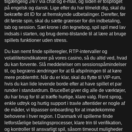
Sikker opsætning, hurtige udbetalinger og
tilgængelig 24/7 via chat og e-mail, og siden er tosproget
bonusgennemspilningskrav
på engelsk og dansk. Lige efter du har tilmeldt dig, skal du
bekræfte dit ID for at fremskynde udbetalinger. Derefter, før
dit første spin, skal du sætte grænser for din indbetaling,
tab og session. Sæt krone i din tegnebog, spil spil med lav
indsats i starten, og brug demo-tilstande til at lære at bruge
spillets funktioner uden stress.
Du kan nemt finde spilleregler, RTP-intervaller og
volatilitetsindikatorer på vores casino, så du altid ved, hvad
du kan forvente. Slå meddelelser om sessionspåmindelser
til, og begræns ændringer for at få afspilningen til at køre
mere problemfrit. Når du er klar, skal du flytte til VIP-rum,
hvis du kan lide levende borde efter at have spillet et par
runder i standardrum. BruceBet giver dig alle de værktøjer,
du har brug for til at træffe hurtige, klare valg. Rent sprog,
enkle udtryk og hurtig support i travle aftentider er nogle af
de måder, vi tilpasser onboarding for at imødekomme
behovene i hver region. I Danmark vil spillerne finde
letforståelige betalingsprocesser, klare trin til verifikation,
og kontroller til ansvarligt spil, såsom timeout muligheder