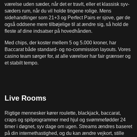
værelse uden sæder, når det er travlt, eller et klassisk syv-
sæders rum, når du vil holde tingene rolige. Mens
sidehandlinger som 21+3 og Perfect Pairs er sjove, gør de
også oddsene mere tilbøjelige til at ændre sig, så hold de
fleste af dine indsatser på hovedhånden.
Med chips, der koster mellem 5 og 5.000 kroner, har
Baccarat både standard- og no-commission layouts. Vores
casino team sørger for, at alle værelser har fair grænser og
et stabilt tempo.
Live Rooms
Rigtige mennesker kører roulette, blackjack, baccarat,
craps og spilprogrammer med hjul og svømmefødder 24
timer i døgnet, syv dage om ugen. Streams ændres baseret
på din internethastighed, og du kan ændre vejkort, stille