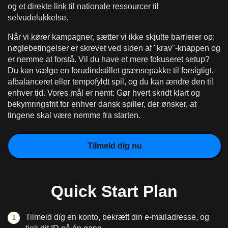
og et direkte link til nationale ressourcer til
selvudelukkelse.
Når vi kører kampagner, sætter vi ikke skjulte barrierer op;
nøglebetingelser er skrevet ved siden af "krav"-knappen og
er nemme at forstå. Vil du have et mere fokuseret setup?
Du kan vælge en forudindstillet grænsepakke til forsigtigt,
afbalanceret eller tempofyldt spil, og du kan ændre den til
enhver tid. Vores mål er nemt: Gør hvert skridt klart og
bekymringsfrit for enhver dansk spiller, der ønsker, at
tingene skal være nemme fra starten.
Tilmeld dig nu
Quick Start Plan
Tilmeld dig en konto, bekræft din e-mailadresse, og