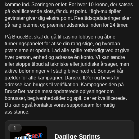
komme ind. Scoringen er let: For hver 10-krone, der satses
på kvalificerende slots, får du et point. High-multiplier
gevinster giver dig ekstra point. Realtidsopdateringer sker
på ranglisterne, og præmier udsendes inden for 24 timer.
På BruceBet skal du gå til casino lobbyen og åbne
turneringspanelet for at se din rang stige, og hvordan
præmierne er opdelt. Lad alle spille retfærdigt ved at give
hver person, enhed og adresse én konto. Vi kan ændre
eller stoppe tilbud af tekniske eller juridiske årsager, men
aktive belønninger vil stadig blive hædret. Bonusvilkår
gælder for alle kampagner. Danske ID'er og bevis for
adresse kan bruges til verifikation. Kampagnesiden på
BruceBet har de mest opdaterede oplysninger om
bonusser, begivenhedstider og spil, der er kvalificerede.
Du kan også kontakte vores supportteam for hurtig
assistance.
1
Daglige Sprints